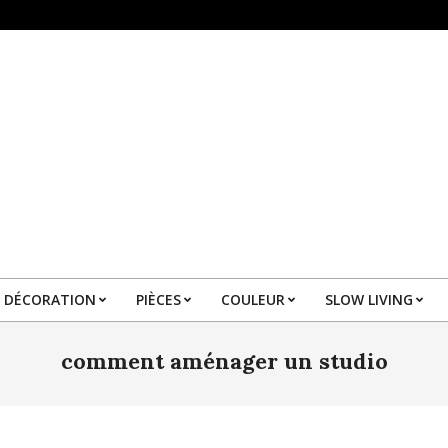
DÉCORATION
PIÈCES
COULEUR
SLOW LIVING
Primary
Navigation
comment aménager un studio
Menu