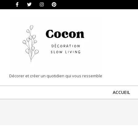
Skip
to
content
COCON
Décorer et créer un quotidien qui vous ressemble
|
ACCUEIL
DÉCORATION
&
SLOW
LIVING