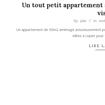
Un tout petit appartement 
vi
2024-
By:
Julie
In:
vis
05-
Un appartement de 30m2 aménagé astucieusement pour
23
idées à copier pour
LIRE L