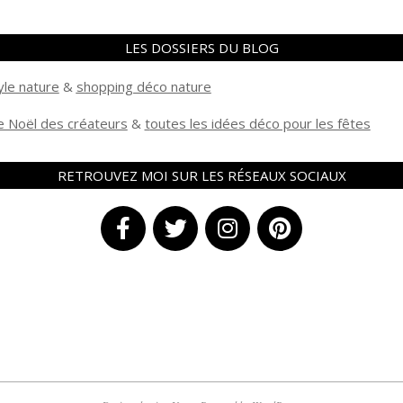
LES DOSSIERS DU BLOG
yle nature
&
shopping déco nature
 Noël des créateurs
&
t
outes les idées déco pour les fêtes
RETROUVEZ MOI SUR LES RÉSEAUX SOCIAUX