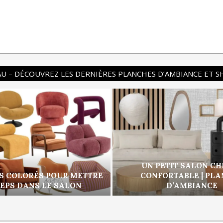
U – DÉCOUVREZ LES DERNIÈRES PLANCHES D’AMBIANCE ET 
UN PETIT SALON CH
S COLORÉS POUR METTRE
CONFORTABLE | PL
PEPS DANS LE SALON
D’AMBIANCE