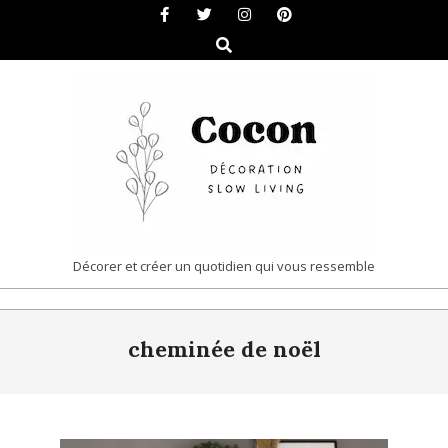
Skip
to
Search
content
COCON
Décorer et créer un quotidien qui vous ressemble
|
Primary
DÉCORATION
cheminée de noël
Navigation
&
Menu
SLOW
LIVING