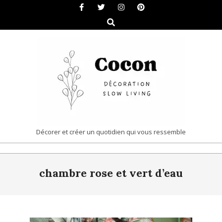
Skip
to
Search
content
COCON
Décorer et créer un quotidien qui vous ressemble
|
Primary
DÉCORATION
chambre rose et vert d’eau
Navigation
&
Menu
SLOW
LIVING