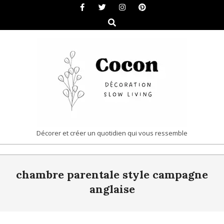
Skip
to
Search
content
COCON
Décorer et créer un quotidien qui vous ressemble
|
Primary
DÉCORATION
chambre parentale style campagne
Navigation
&
Menu
anglaise
SLOW
LIVING