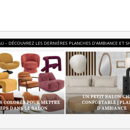
U – DÉCOUVREZ LES DERNIÈRES PLANCHES D’AMBIANCE ET 
UN PETIT SALON CH
S COLORÉS POUR METTRE
CONFORTABLE | PL
PEPS DANS LE SALON
D’AMBIANCE