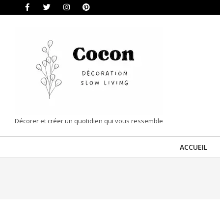
Skip
to
content
COCON
Décorer et créer un quotidien qui vous ressemble
|
ACCUEIL
DÉCORATION
&
SLOW
LIVING