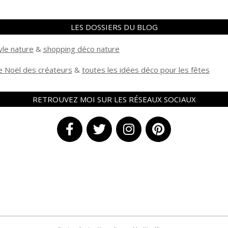
LES DOSSIERS DU BLOG
yle nature
&
shopping déco nature
 Noël des créateurs
&
t
outes les idées déco pour les fêtes
RETROUVEZ MOI SUR LES RÉSEAUX SOCIAUX