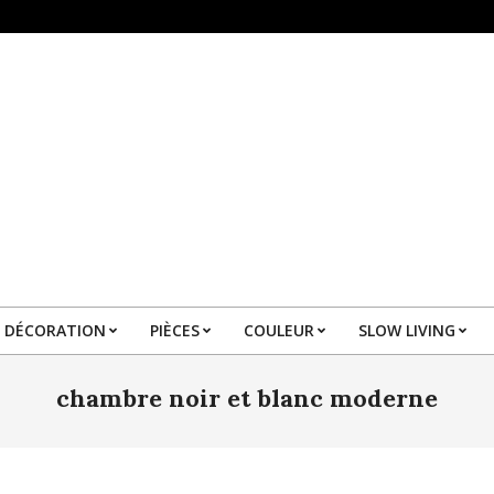
DÉCORATION
PIÈCES
COULEUR
SLOW LIVING
Primary
Navigation
chambre noir et blanc moderne
Menu