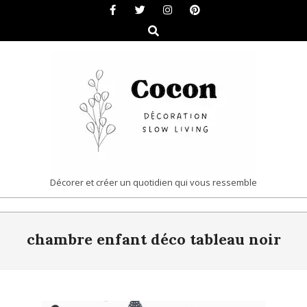
Skip
to
Search
content
COCON
Décorer et créer un quotidien qui vous ressemble
|
Primary
DÉCORATION
chambre enfant déco tableau noir
Navigation
&
Menu
SLOW
LIVING