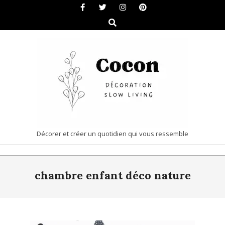
Skip
to
Search
content
COCON
Décorer et créer un quotidien qui vous ressemble
|
Primary
DÉCORATION
chambre enfant déco nature
Navigation
&
Menu
SLOW
LIVING