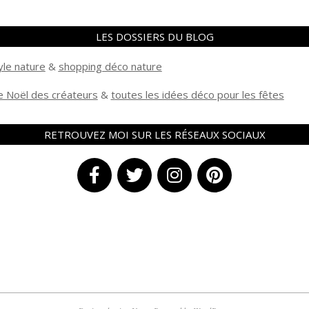
LES DOSSIERS DU BLOG
yle nature
&
shopping déco nature
 Noël des créateurs
&
t
outes les idées déco pour les fêtes
RETROUVEZ MOI SUR LES RÉSEAUX SOCIAUX