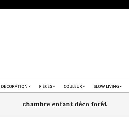
DÉCORATION
PIÈCES
COULEUR
SLOW LIVING
Primary
Navigation
chambre enfant déco forêt
Menu