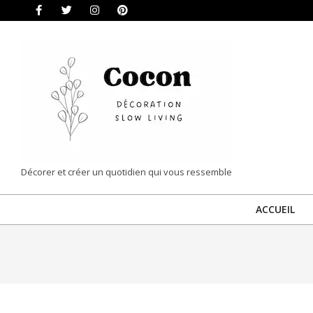
Skip
to
content
COCON
Décorer et créer un quotidien qui vous ressemble
|
ACCUEIL
DÉCORATION
&
SLOW
LIVING