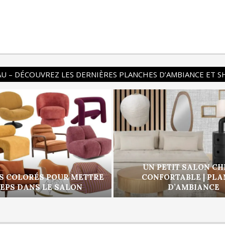
U – DÉCOUVREZ LES DERNIÈRES PLANCHES D’AMBIANCE ET 
UN PETIT SALON CH
S COLORÉS POUR METTRE
CONFORTABLE | PL
PEPS DANS LE SALON
D’AMBIANCE