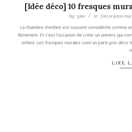
[Idée déco] 10 fresques mur
2021-
By:
Julie
In:
Décoration mur
06-
La chambre d’enfant est souvent considérée comme une
19
librement. Et c’est l’occasion de créer un univers qui co
enfant. Les fresques murales sont un parti-pris déco t
m
LIRE L