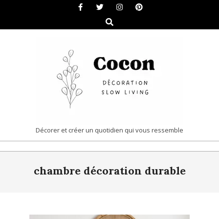
Skip
to
Search
content
COCON
Décorer et créer un quotidien qui vous ressemble
|
Primary
DÉCORATION
chambre décoration durable
Navigation
&
Menu
SLOW
LIVING