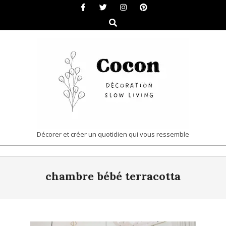
Skip
to
Search
content
COCON
Décorer et créer un quotidien qui vous ressemble
|
Primary
DÉCORATION
chambre bébé terracotta
Navigation
&
Menu
SLOW
LIVING