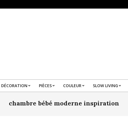
DÉCORATION
PIÈCES
COULEUR
SLOW LIVING
Primary
Navigation
chambre bébé moderne inspiration
Menu