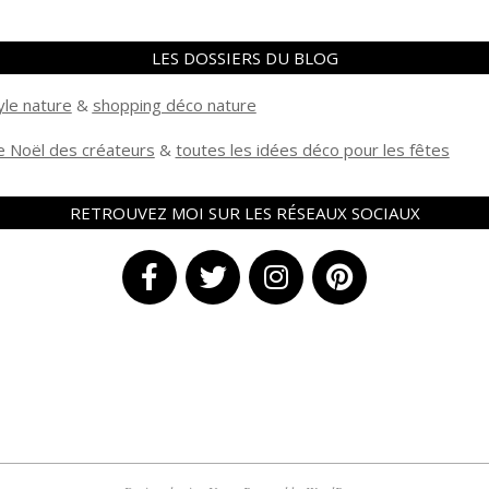
LES DOSSIERS DU BLOG
yle nature
&
shopping déco nature
 Noël des créateurs
&
t
outes les idées déco pour les fêtes
RETROUVEZ MOI SUR LES RÉSEAUX SOCIAUX