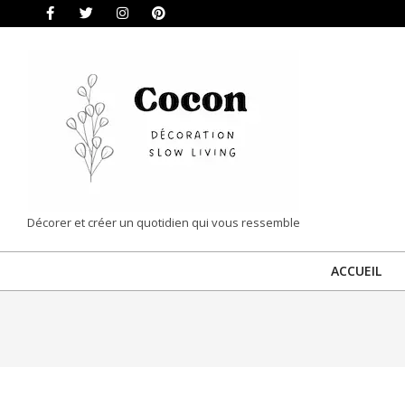
Skip
to
content
COCON
Décorer et créer un quotidien qui vous ressemble
|
ACCUEIL
DÉCORATION
&
SLOW
LIVING