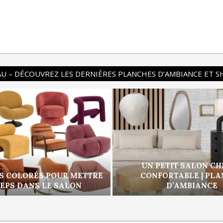
U – DÉCOUVREZ LES DERNIÈRES PLANCHES D’AMBIANCE ET 
UN PETIT SALON CH
S COLORÉS POUR METTRE
CONFORTABLE | PL
PEPS DANS LE SALON
D’AMBIANCE