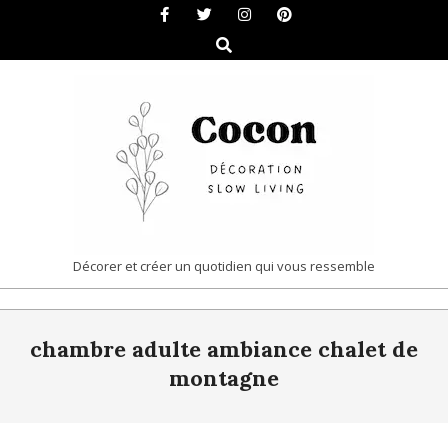
Skip
to
Search
content
COCON
Décorer et créer un quotidien qui vous ressemble
|
Primary
DÉCORATION
chambre adulte ambiance chalet de
Navigation
&
Menu
montagne
SLOW
LIVING