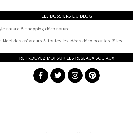
LES DOSSIERS DU BLOG
yle nature
&
shopping déco nature
 Noël des créateurs
&
t
outes les idées déco pour les fêtes
RETROUVEZ MOI SUR LES RÉSEAUX SOCIAUX