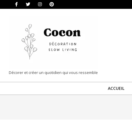
Skip
to
content
COCON
Décorer et créer un quotidien qui vous ressemble
|
ACCUEIL
DÉCORATION
&
SLOW
LIVING