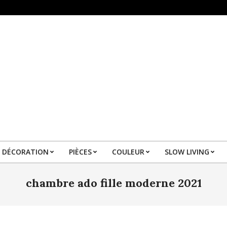
DÉCORATION
PIÈCES
COULEUR
SLOW LIVING
Primary
Navigation
chambre ado fille moderne 2021
Menu