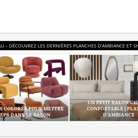
U – DÉCOUVREZ LES DERNIÈRES PLANCHES D’AMBIANCE ET 
UN PETIT SALON CH
S COLORÉS POUR METTRE
CONFORTABLE | PL
PEPS DANS LE SALON
D’AMBIANCE