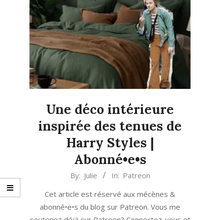
Une déco intérieure
inspirée des tenues de
Harry Styles |
Abonné•e•s
2023-
By:
Julie
In:
Patreon
05-
Cet article est réservé aux mécènes &
12
abonné•e•s du blog sur Patreon. Vous me
soutenez déjà sur Patreon? Connectez-vous et