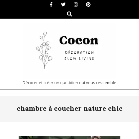
Skip
to
Search
content
COCON
Décorer et créer un quotidien qui vous ressemble
|
Primary
DÉCORATION
chambre à coucher nature chic
Navigation
&
Menu
SLOW
LIVING