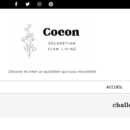
Skip
to
content
COCON
Décorer et créer un quotidien qui vous ressemble
|
ACCUEIL
DÉCORATION
&
chall
SLOW
LIVING