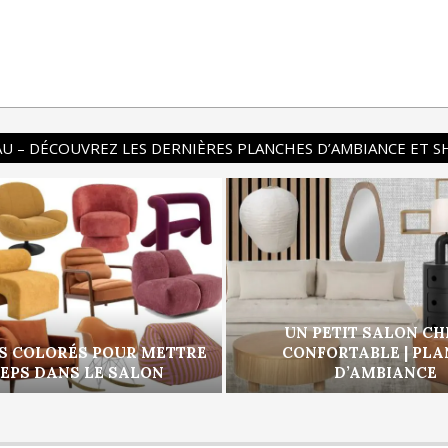
U – DÉCOUVREZ LES DERNIÈRES PLANCHES D’AMBIANCE ET 
UN PETIT SALON CH
S COLORÉS POUR METTRE
CONFORTABLE | PL
PEPS DANS LE SALON
D’AMBIANCE