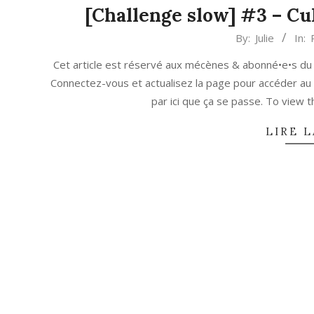
[Challenge slow] #3 – Cult
2020-
By:
Julie
In:
07-
Cet article est réservé aux mécènes & abonné•e•s du
17
Connectez-vous et actualisez la page pour accéder au
par ici que ça se passe. To view
LIRE L