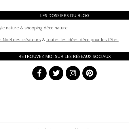
LES DOSSIERS DU BLOG
yle nature
&
shopping déco nature
 Noël des créateurs
&
t
outes les idées déco pour les fêtes
RETROUVEZ MOI SUR LES RÉSEAUX SOCIAUX