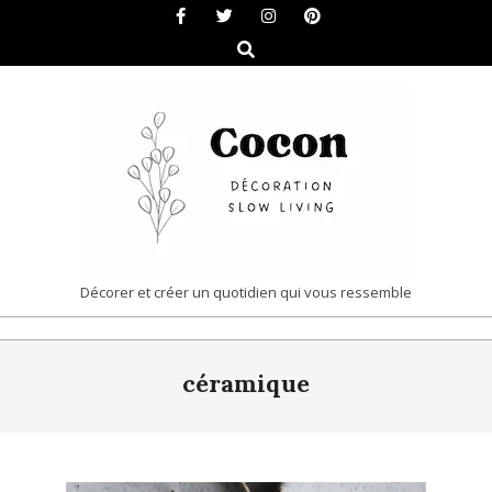
Skip
to
Search
content
COCON
Décorer et créer un quotidien qui vous ressemble
|
Primary
DÉCORATION
céramique
Navigation
&
Menu
SLOW
LIVING