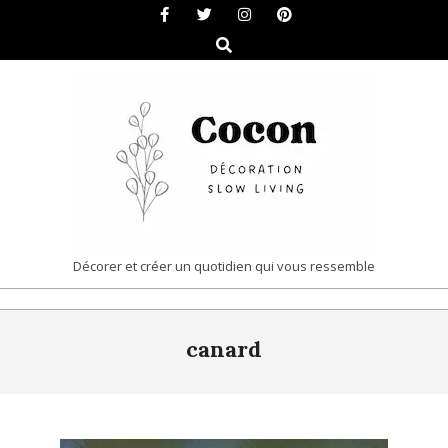
Skip
to
Search
content
COCON
Décorer et créer un quotidien qui vous ressemble
|
Primary
DÉCORATION
canard
Navigation
&
Menu
SLOW
LIVING