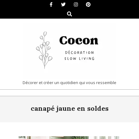
Skip
to
Search
content
COCON
Décorer et créer un quotidien qui vous ressemble
|
Primary
DÉCORATION
canapé jaune en soldes
Navigation
&
Menu
SLOW
LIVING