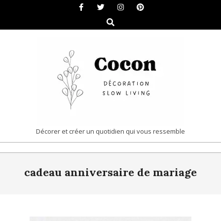
Skip
to
Search
content
COCON
Décorer et créer un quotidien qui vous ressemble
|
Primary
DÉCORATION
cadeau anniversaire de mariage
Navigation
&
Menu
SLOW
LIVING