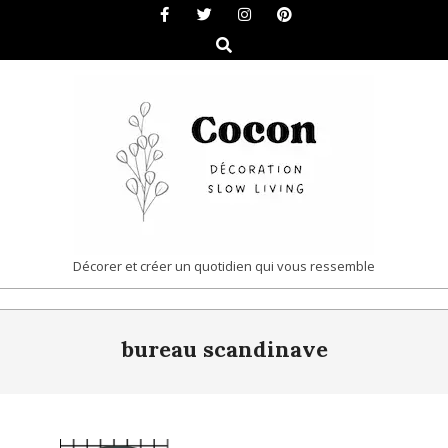
Skip
to
Search
content
COCON
Décorer et créer un quotidien qui vous ressemble
|
Primary
DÉCORATION
bureau scandinave
Navigation
&
Menu
SLOW
LIVING