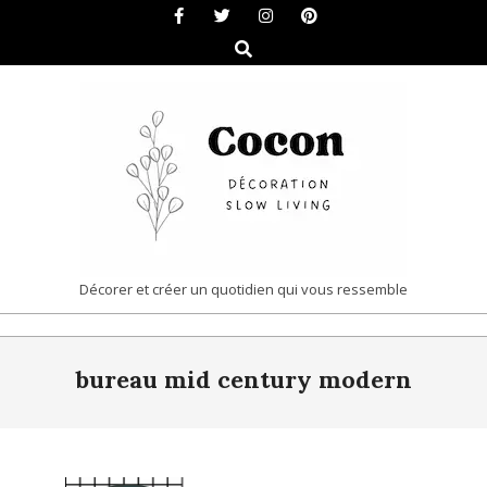
Skip
to
Search
content
COCON
Décorer et créer un quotidien qui vous ressemble
|
Primary
DÉCORATION
bureau mid century modern
Navigation
&
Menu
SLOW
LIVING