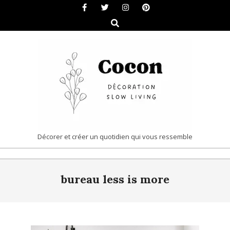
Skip
to
Search
content
COCON
Décorer et créer un quotidien qui vous ressemble
|
Primary
DÉCORATION
bureau less is more
Navigation
&
Menu
SLOW
LIVING