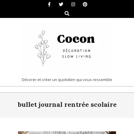
Skip
to
Search
content
COCON
Décorer et créer un quotidien qui vous ressemble
|
Primary
DÉCORATION
bullet journal rentrée scolaire
Navigation
&
Menu
SLOW
LIVING