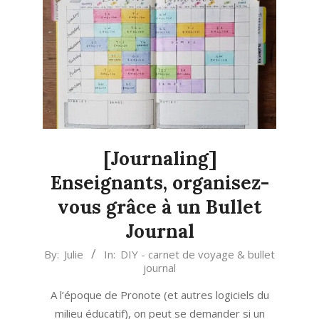
[Journaling]
Enseignants, organisez-
vous grâce à un Bullet
Journal
2023-
By:
Julie
In:
DIY - carnet de voyage & bullet
journal
05-
14
A l’époque de Pronote (et autres logiciels du
milieu éducatif), on peut se demander si un