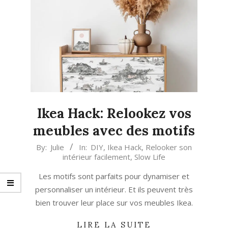
Ikea Hack: Relookez vos
meubles avec des motifs
2023-
By:
Julie
In:
DIY
,
Ikea Hack
,
Relooker son
intérieur facilement
,
Slow Life
05-
17
Les motifs sont parfaits pour dynamiser et
personnaliser un intérieur. Et ils peuvent très
bien trouver leur place sur vos meubles Ikea.
LIRE LA SUITE