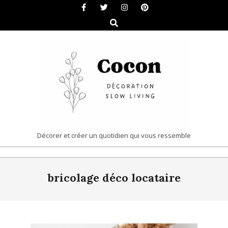
Skip
to
Search
content
COCON
Décorer et créer un quotidien qui vous ressemble
|
Primary
DÉCORATION
bricolage déco locataire
Navigation
&
Menu
SLOW
LIVING