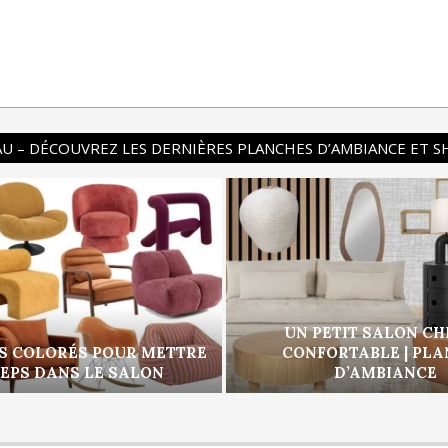
U – DÉCOUVREZ LES DERNIÈRES PLANCHES D’AMBIANCE ET 
UN PETIT SALON CH
S COLORÉS POUR METTRE
CONFORTABLE | PL
PEPS DANS LE SALON
D’AMBIANCE