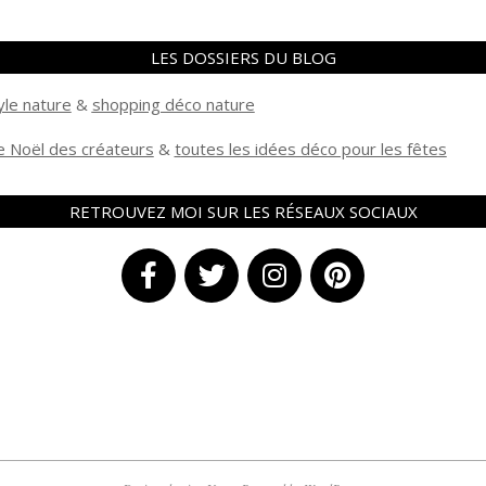
LES DOSSIERS DU BLOG
yle nature
&
shopping déco nature
 Noël des créateurs
&
t
outes les idées déco pour les fêtes
RETROUVEZ MOI SUR LES RÉSEAUX SOCIAUX