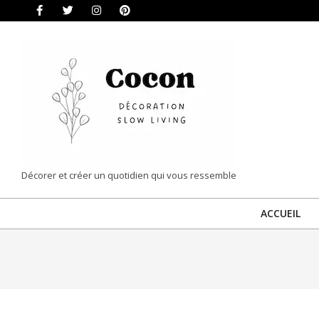
Skip
to
content
COCON
Décorer et créer un quotidien qui vous ressemble
|
ACCUEIL
DÉCORATION
&
SLOW
LIVING