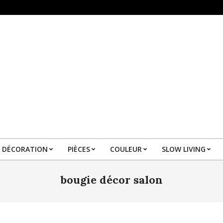
DÉCORATION
PIÈCES
COULEUR
SLOW LIVING
Primary
Navigation
bougie décor salon
Menu