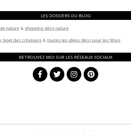
LES DOSSIERS DU BLOG
yle nature
&
shopping déco nature
 Noël des créateurs
&
t
outes les idées déco pour les fêtes
RETROUVEZ MOI SUR LES RÉSEAUX SOCIAUX