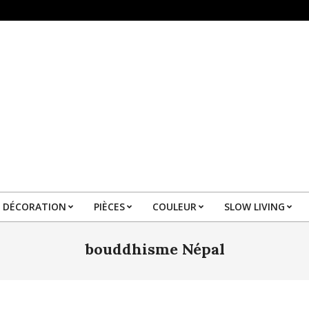
DÉCORATION
PIÈCES
COULEUR
SLOW LIVING
Primary
Navigation
bouddhisme Népal
Menu