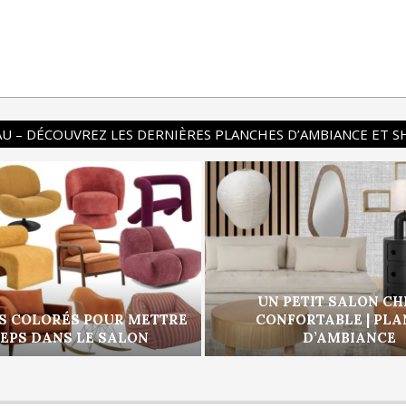
U – DÉCOUVREZ LES DERNIÈRES PLANCHES D’AMBIANCE ET 
UN PETIT SALON CH
S COLORÉS POUR METTRE
CONFORTABLE | PL
PEPS DANS LE SALON
D’AMBIANCE