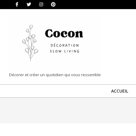
Skip
to
content
COCON
Décorer et créer un quotidien qui vous ressemble
|
ACCUEIL
DÉCORATION
&
SLOW
LIVING