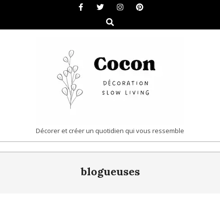
Skip
to
Search
content
COCON
Décorer et créer un quotidien qui vous ressemble
|
Primary
DÉCORATION
blogueuses
Navigation
&
Menu
SLOW
LIVING