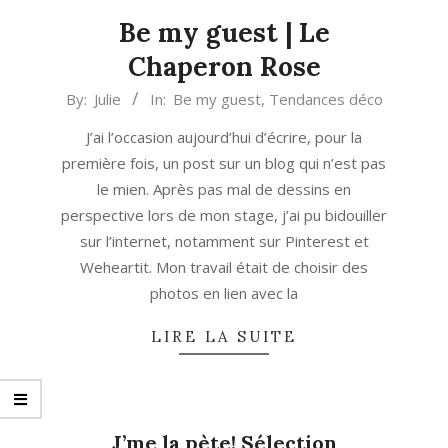
Be my guest | Le
Chaperon Rose
2014-
By:
Julie
In:
Be my guest
,
Tendances déco
02-
J’ai l’occasion aujourd’hui d’écrire, pour la
07
première fois, un post sur un blog qui n’est pas
le mien. Après pas mal de dessins en
perspective lors de mon stage, j’ai pu bidouiller
sur l’internet, notamment sur Pinterest et
Weheartit. Mon travail était de choisir des
photos en lien avec la
LIRE LA SUITE
J’me la pète! Sélection