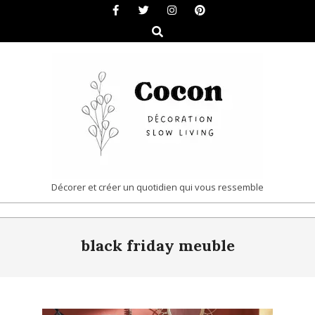
Skip
to
Search
content
COCON
Décorer et créer un quotidien qui vous ressemble
|
Primary
DÉCORATION
black friday meuble
Navigation
&
Menu
SLOW
LIVING