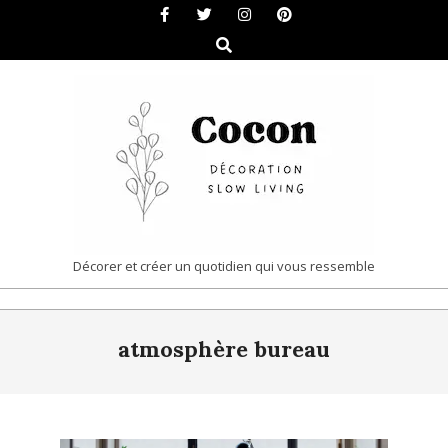
Skip
to
Search
content
COCON
Décorer et créer un quotidien qui vous ressemble
|
Primary
DÉCORATION
atmosphère bureau
Navigation
&
Menu
SLOW
LIVING