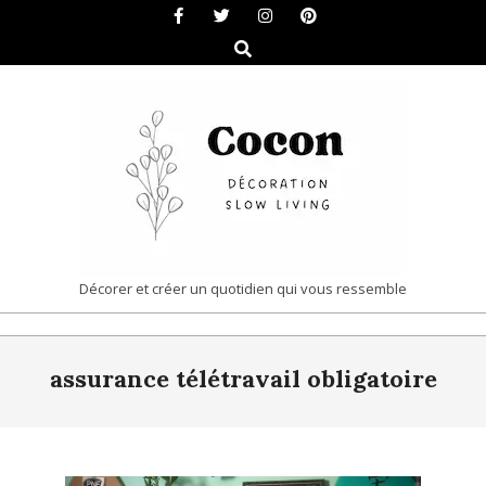
Skip
to
Search
content
COCON
Décorer et créer un quotidien qui vous ressemble
|
Primary
DÉCORATION
assurance télétravail obligatoire
Navigation
&
Menu
SLOW
LIVING