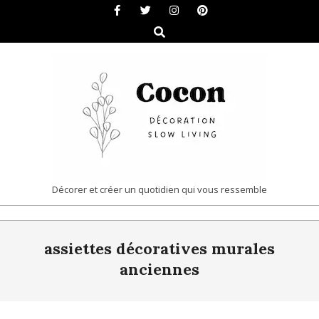
Skip
to
Search
content
COCON
Décorer et créer un quotidien qui vous ressemble
|
Primary
DÉCORATION
assiettes décoratives murales
Navigation
&
Menu
anciennes
SLOW
LIVING