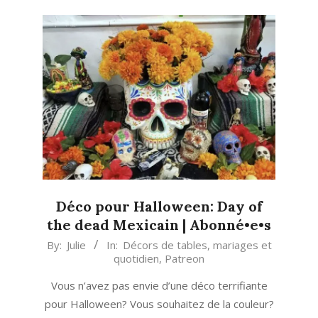
Déco pour Halloween: Day of
the dead Mexicain | Abonné•e•s
2013-
By:
Julie
In:
Décors de tables, mariages et
quotidien
,
Patreon
10-
02
Vous n’avez pas envie d’une déco terrifiante
pour Halloween? Vous souhaitez de la couleur?