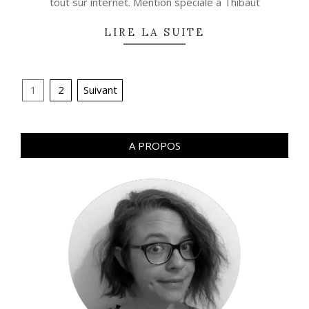
tout sur internet. Mention spéciale à Thibaut
LIRE LA SUITE
Navigation
1
2
Suivant
des
articles
A PROPOS