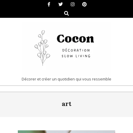
Skip
to
Search
content
COCON
Décorer et créer un quotidien qui vous ressemble
|
Primary
DÉCORATION
art
Navigation
&
Menu
SLOW
LIVING