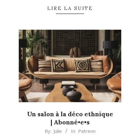
LIRE LA SUITE
Un salon à la déco ethnique
| Abonné•e•s
2014-
By:
Julie
In:
Patreon
04-