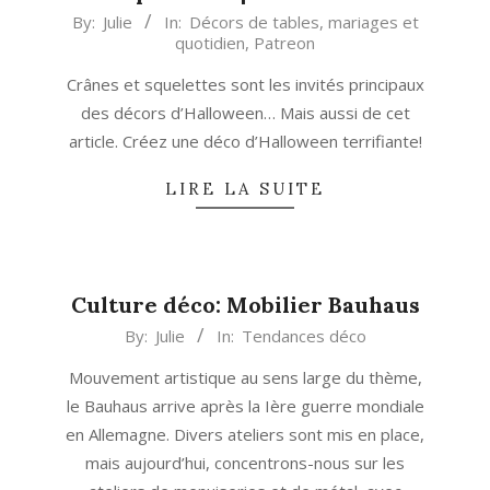
2013-
By:
Julie
In:
Décors de tables, mariages et
quotidien
,
Patreon
10-
01
Crânes et squelettes sont les invités principaux
des décors d’Halloween… Mais aussi de cet
article. Créez une déco d’Halloween terrifiante!
LIRE LA SUITE
Culture déco: Mobilier Bauhaus
2013-
By:
Julie
In:
Tendances déco
06-
Mouvement artistique au sens large du thème,
27
le Bauhaus arrive après la Ière guerre mondiale
en Allemagne. Divers ateliers sont mis en place,
mais aujourd’hui, concentrons-nous sur les