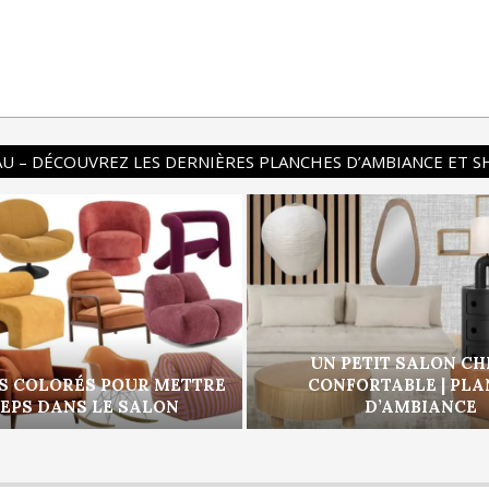
U – DÉCOUVREZ LES DERNIÈRES PLANCHES D’AMBIANCE ET 
UN PETIT SALON CH
S COLORÉS POUR METTRE
CONFORTABLE | PL
PEPS DANS LE SALON
D’AMBIANCE