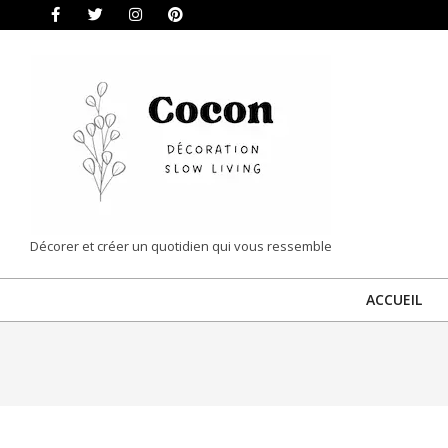
Skip
to
content
COCON
Décorer et créer un quotidien qui vous ressemble
|
ACCUEIL
DÉCORATION
&
SLOW
LIVING