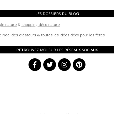
LES DOSSIERS DU BLOG
yle nature
&
shopping déco nature
 Noël des créateurs
&
t
outes les idées déco pour les fêtes
RETROUVEZ MOI SUR LES RÉSEAUX SOCIAUX