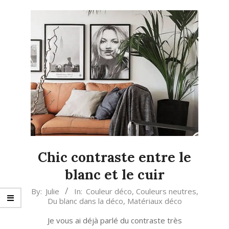
Chic contraste entre le
blanc et le cuir
2017-
By:
Julie
In:
Couleur déco
,
Couleurs neutres
,
Du blanc dans la déco
,
Matériaux déco
08-
11
Je vous ai déjà parlé du contraste très