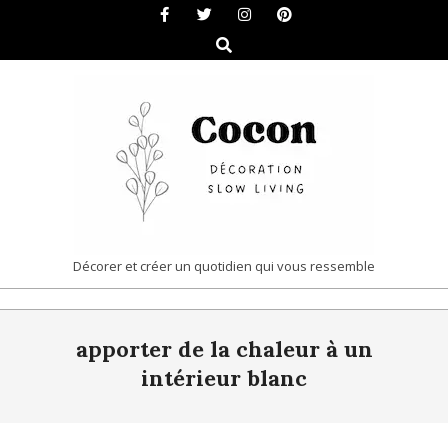
Skip
to
Search
content
COCON
Décorer et créer un quotidien qui vous ressemble
|
Primary
DÉCORATION
apporter de la chaleur à un
Navigation
&
Menu
intérieur blanc
SLOW
LIVING