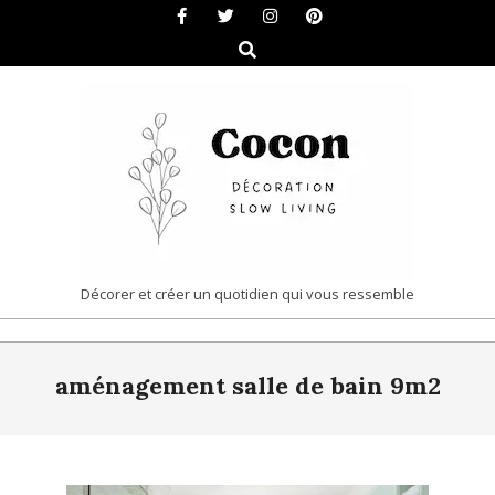
Skip
to
Search
content
COCON
Décorer et créer un quotidien qui vous ressemble
|
Primary
DÉCORATION
aménagement salle de bain 9m2
Navigation
&
Menu
SLOW
LIVING