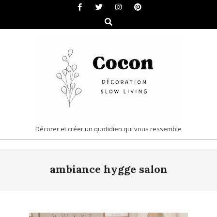
Skip
to
Search
content
COCON
Décorer et créer un quotidien qui vous ressemble
|
Primary
DÉCORATION
ambiance hygge salon
Navigation
&
Menu
SLOW
LIVING