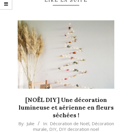
LIRE LA SUITE
[NOËL DIY] Une décoration
lumineuse et aérienne en fleurs
séchées !
2021-
By:
Julie
In:
Décoration de Noël
,
Décoration
murale
,
DIY
,
DIY decoration noel
11-