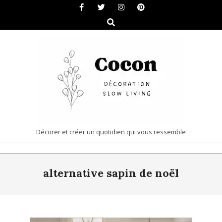
Skip
to
Search
content
COCON
Décorer et créer un quotidien qui vous ressemble
|
Primary
DÉCORATION
alternative sapin de noël
Navigation
&
Menu
SLOW
LIVING