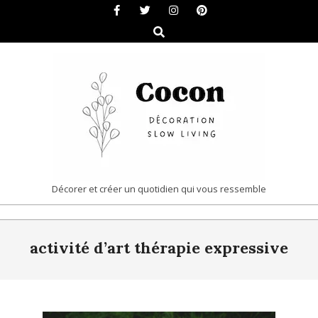
Skip
to
Search
content
COCON
Décorer et créer un quotidien qui vous ressemble
|
Primary
DÉCORATION
activité d’art thérapie expressive
Navigation
&
Menu
SLOW
LIVING