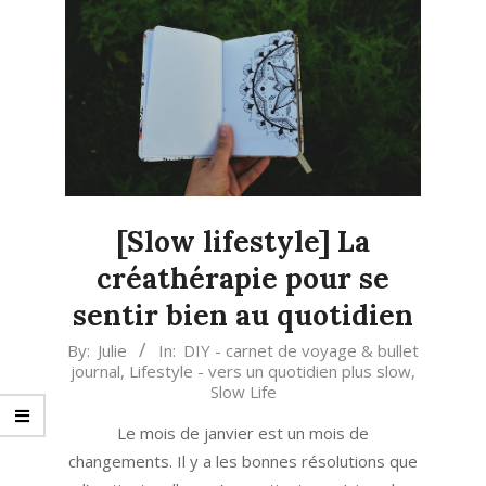
[Slow lifestyle] La
créathérapie pour se
sentir bien au quotidien
2023-
By:
Julie
In:
DIY - carnet de voyage & bullet
journal
,
Lifestyle - vers un quotidien plus slow
,
01-
Slow Life
30
Le mois de janvier est un mois de
changements. Il y a les bonnes résolutions que