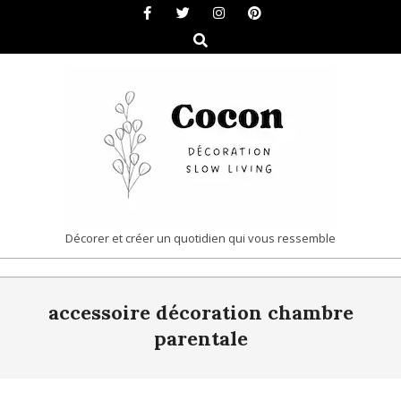
Skip
to
Search
content
COCON
Décorer et créer un quotidien qui vous ressemble
|
Primary
DÉCORATION
accessoire décoration chambre
Navigation
&
Menu
parentale
SLOW
LIVING