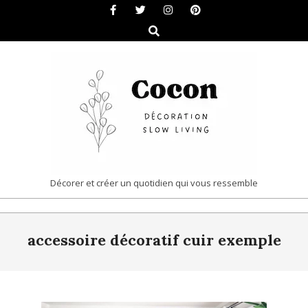
Skip
to
Search
content
COCON
Décorer et créer un quotidien qui vous ressemble
|
Primary
DÉCORATION
accessoire décoratif cuir exemple
Navigation
&
Menu
SLOW
LIVING