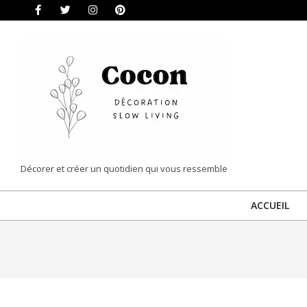
Skip
to
content
COCON
Décorer et créer un quotidien qui vous ressemble
|
ACCUEIL
DÉCORATION
&
SLOW
LIVING