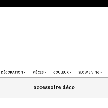
DÉCORATION
PIÈCES
COULEUR
SLOW LIVING
Primary
Navigation
accessoire déco
Menu