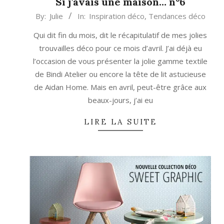
Si j’avais une maison… n°6
2018-
By:
Julie
In:
Inspiration déco
,
Tendances déco
04-
Qui dit fin du mois, dit le récapitulatif de mes jolies
27
trouvailles déco pour ce mois d’avril. J’ai déjà eu
l’occasion de vous présenter la jolie gamme textile
de Bindi Atelier ou encore la tête de lit astucieuse
de Aidan Home. Mais en avril, peut-être grâce aux
beaux-jours, j’ai eu
LIRE LA SUITE