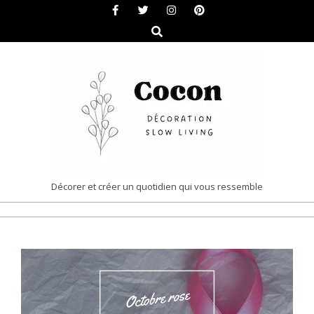
Skip
to
Search
content
COCON
Décorer et créer un quotidien qui vous ressemble
|
Primary
DÉCORATION
Navigation
&
Menu
SLOW
LIVING