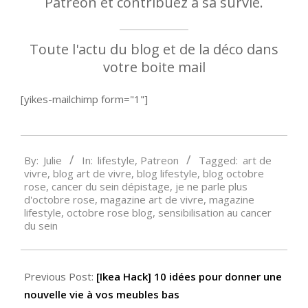
Patreon et contribuez à sa survie.
Toute l'actu du blog et de la déco dans
votre boite mail
[yikes-mailchimp form="1"]
2021-
By:
Julie
In:
lifestyle
,
Patreon
Tagged:
art de
10-
vivre
,
blog art de vivre
,
blog lifestyle
,
blog octobre
30
rose
,
cancer du sein dépistage
,
je ne parle plus
d'octobre rose
,
magazine art de vivre
,
magazine
lifestyle
,
octobre rose blog
,
sensibilisation au cancer
du sein
Previous Post:
[Ikea Hack] 10 idées pour donner une
nouvelle vie à vos meubles bas