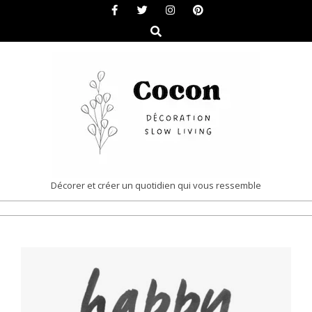
Skip
to
Search
content
COCON
Décorer et créer un quotidien qui vous ressemble
|
Primary
DÉCORATION
Navigation
&
Menu
SLOW
LIVING