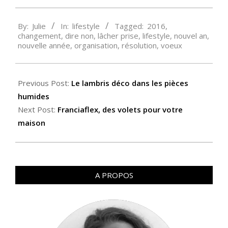
2016-
By:
Julie
In:
lifestyle
Tagged:
2016
,
01-
changement
,
dire non
,
lâcher prise
,
lifestyle
,
nouvel an
,
04
nouvelle année
,
organisation
,
résolution
,
voeux
Previous Post:
Le lambris déco dans les pièces
humides
Next Post:
Franciaflex, des volets pour votre
maison
A PROPOS