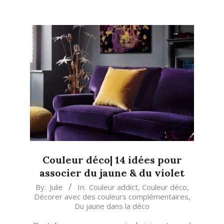
Couleur déco| 14 idées pour
associer du jaune & du violet
2023-
By:
Julie
In:
Couleur addict
,
Couleur déco
,
Décorer avec des couleurs complémentaires
,
06-
Du jaune dans la déco
21