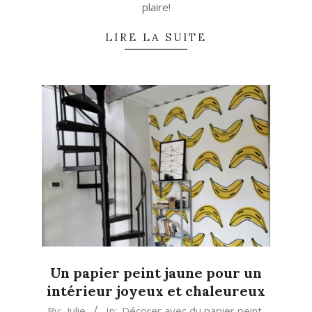
plaire!
LIRE LA SUITE
Un papier peint jaune pour un
intérieur joyeux et chaleureux
2024-
By:
Julie
In:
Décorer avec du papier peint
,