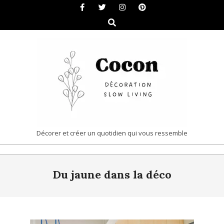
Skip
to
Search
content
COCON
Décorer et créer un quotidien qui vous ressemble
|
Primary
DÉCORATION
Du jaune dans la déco
Navigation
&
Menu
SLOW
LIVING