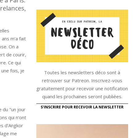
 à Paris.
relances,
elles
 ans m'a fait
ose. On a
rt de courir,
vre. Ce qui
une fois, je
Toutes les newsletters déco sont à
retrouver sur Patreon. Inscrivez-vous
gratuitement pour recevoir une notification
quand les prochaines seront publiées.
S'INSCRIRE POUR RECEVOIR LA NEWSLETTER
e du "un jour
ons qui n'ont
es d'Angkor
plage me