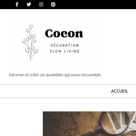
Skip
to
content
COCON
Décorer et créer un quotidien qui vous ressemble
|
ACCUEIL
DÉCORATION
&
SLOW
LIVING