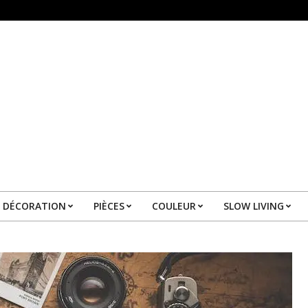
DÉCORATION
PIÈCES
COULEUR
SLOW LIVING
Primary
Navigation
Menu