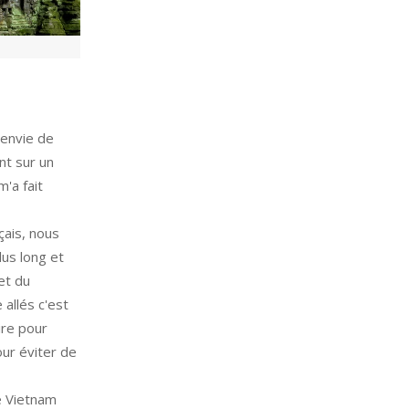
 envie de
nt sur un
'a fait
çais, nous
lus long et
et du
allés c'est
ire pour
ur éviter de
le Vietnam