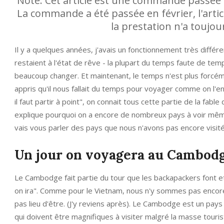
Note: Cet article est une commande passée 
La commande a été passée en février, l'art
la prestation n'a toujo
Il y a quelques années, j'avais un fonctionnement très différent
restaient à l'état de rêve - la plupart du temps faute de tem
beaucoup changer. Et maintenant, le temps n'est plus forcém
appris qu'il nous fallait du temps pour voyager comme on l'ent
il faut partir à point", on connait tous cette partie de la fab
explique pourquoi on a encore de nombreux pays à voir même
vais vous parler des pays que nous n'avons pas encore visités 
Un jour on voyagera au Cambod
Le Cambodge fait partie du tour que les backapackers font et q
on ira". Comme pour le Vietnam, nous n'y sommes pas encore a
pas lieu d'être. (J'y reviens après). Le Cambodge est un pay
qui doivent être magnifiques à visiter malgré la masse touri