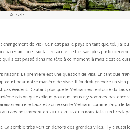
© Pexels
et changement de vie? Ce n'est pas le pays en tant que tel, j'ai eu
e préparer un cours sur la censure et je bossais plus particulièreme
u'il s'est passé dans ma tête à ce moment là mais c'est ce qui m
rs raisons. La première est une question de visa. En tant que fran
 court pour notre manière de vivre. Il faudrait prendre un visa p
t pas évident. D'autant plus que le Vietnam est entouré du Laos 
xième raison qui explique pourquoi nous n'y sommes pas encore 
raison entre le Laos et son voisin le Vietnam, comme j'ai pu le fa
 au Laos notamment en 2017 / 2018 et in nous fallait un break po
. Ca semble très vert en dehors des grandes villes. Il y a aussi 