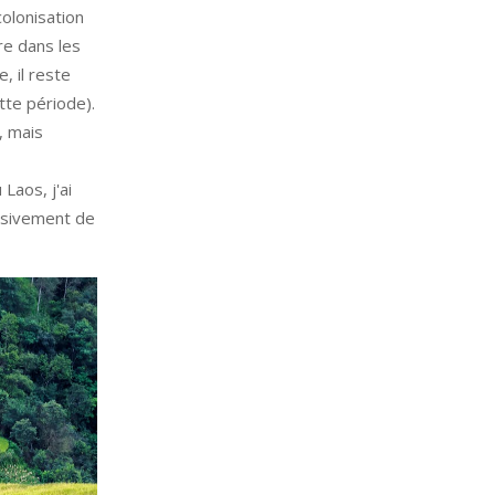
colonisation
re dans les
, il reste
te période).
, mais
Laos, j'ai
lusivement de