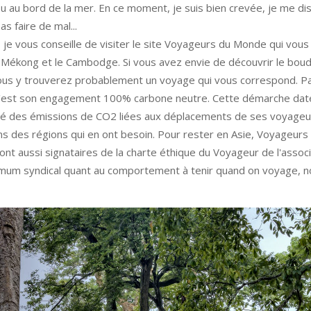
ou au bord de la mer. En ce moment, je suis bien crevée, je me di
s faire de mal...
, je vous conseille de visiter le site Voyageurs du Monde qui vou
du Mékong et le Cambodge. Si vous avez envie de découvrir le bou
vous y trouverez probablement un voyage qui vous correspond. Par 
e c'est son engagement 100% carbone neutre. Cette démarche dat
té des émissions de CO2 liées aux déplacements de ses voyageu
ns des régions qui en ont besoin. Pour rester en Asie, Voyageur
ont aussi signataires de la charte éthique du Voyageur de l'associ
inimum syndical quant au comportement à tenir quand on voyage,