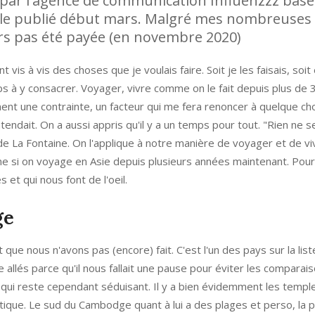
par l'agence de communication Influenzzz basée
icle publié début mars. Malgré mes nombreuses 
urs pas été payée (en novembre 2020)
 vis à vis des choses que je voulais faire. Soit je les faisais, soit 
ps à y consacrer. Voyager, vivre comme on le fait depuis plus de 3
ent une contrainte, un facteur qui me fera renoncer à quelque ch
endait. On a aussi appris qu'il y a un temps pour tout. "Rien ne se
le de La Fontaine. On l'applique à notre manière de voyager et de vi
 si on voyage en Asie depuis plusieurs années maintenant. Pour 
et qui nous font de l'oeil.
ge
ue nous n'avons pas (encore) fait. C'est l'un des pays sur la list
llés parce qu'il nous fallait une pause pour éviter les comparais
s qui reste cependant séduisant. Il y a bien évidemment les templ
stique. Le sud du Cambodge quant à lui a des plages et perso, la 