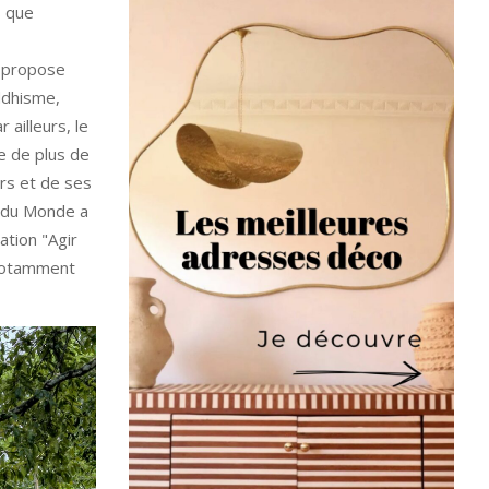
s que
s propose
ddhisme,
ailleurs, le
e de plus de
rs et de ses
s du Monde a
ation "Agir
 notamment