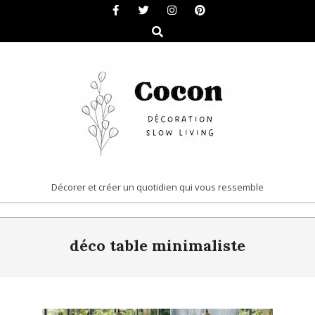
Skip
to
Search
content
COCON
Décorer et créer un quotidien qui vous ressemble
|
Primary
DÉCORATION
déco table minimaliste
Navigation
&
Menu
SLOW
LIVING