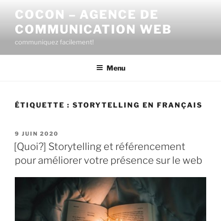
Aller
COCON – AGENCE DE
au
COMMUNICATION WEB
contenu
principal
communiquez facilement!
Menu
ÉTIQUETTE :
STORYTELLING EN FRANÇAIS
PUBLIÉ
9 JUIN 2020
LE
[Quoi?] Storytelling et référencement
pour améliorer votre présence sur le web