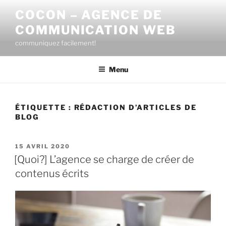
Aller
COCON – AGENCE DE
au
COMMUNICATION WEB
contenu
principal
communiquez facilement!
Menu
ÉTIQUETTE :
RÉDACTION D’ARTICLES DE
BLOG
PUBLIÉ
15 AVRIL 2020
LE
[Quoi?] L’agence se charge de créer de
contenus écrits