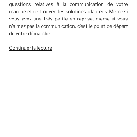
questions relatives à la communication de votre
marque et de trouver des solutions adaptées. Même si
vous avez une très petite entreprise, même si vous
n’aimez pas la communication, c’est le point de départ
de votre démarche.
de
Continuer la lecture
« [Quoi?]
Stratégie
de
communication
–
le
point
de
départ
de
votre
communication »