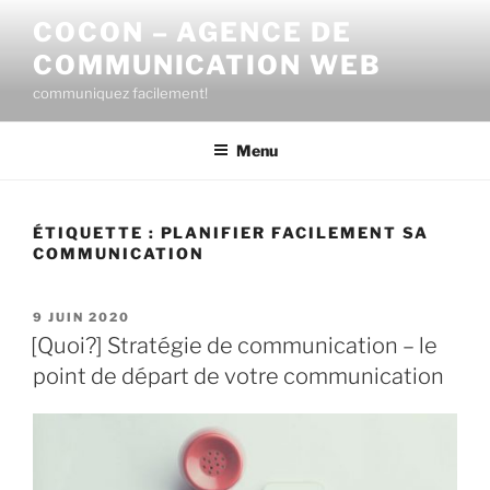
Aller
COCON – AGENCE DE
au
COMMUNICATION WEB
contenu
principal
communiquez facilement!
Menu
ÉTIQUETTE :
PLANIFIER FACILEMENT SA
COMMUNICATION
PUBLIÉ
9 JUIN 2020
LE
[Quoi?] Stratégie de communication – le
point de départ de votre communication