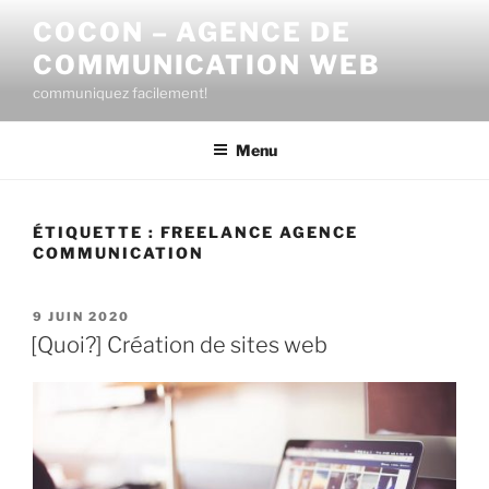
Aller
COCON – AGENCE DE
au
COMMUNICATION WEB
contenu
principal
communiquez facilement!
Menu
ÉTIQUETTE :
FREELANCE AGENCE
COMMUNICATION
PUBLIÉ
9 JUIN 2020
LE
[Quoi?] Création de sites web